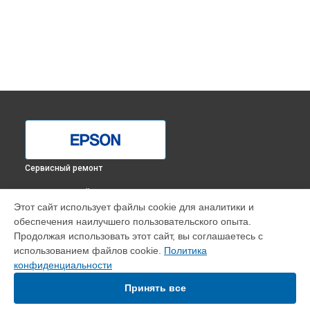
Сервисный ремонт
ВЫБЕРИ СВОЙ ГОРОД
Этот сайт использует файлы cookie для аналитики и
Замена печки МФУ L3150 Epson в
Краснодаре
обеспечения наилучшего пользовательского опыта.
Замена печки МФУ L3150 Epson в
Ростове-на-Дону
Продолжая использовать этот сайт, вы соглашаетесь с
Замена печки МФУ L3150 Epson в
Нижнем Новгороде
использованием файлов cookie.
Политика
конфиденциальности
Замена печки МФУ L3150 Epson в
Новосибирске
Замена печки МФУ L3150 Epson в
Челябинске
Принять все
Замена печки МФУ L3150 Epson в
Екатеринбурге