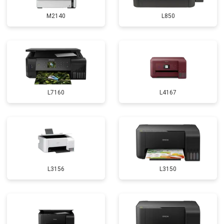
M2140
L850
L7160
L4167
L3156
L3150