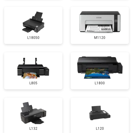
L18050
M1120
L805
L1800
L132
L120