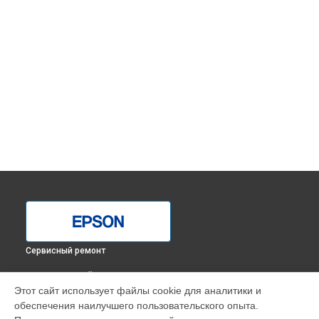
Сервисный ремонт
ВЫБЕРИ СВОЙ ГОРОД
Этот сайт использует файлы cookie для аналитики и
Замена Wi-Fi принтера L1300 Epson в
Краснодаре
обеспечения наилучшего пользовательского опыта.
Замена Wi-Fi принтера L1300 Epson в
Ростове-на-Дону