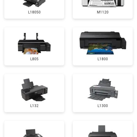
L18050
M1120
L805
L1800
L132
L1300