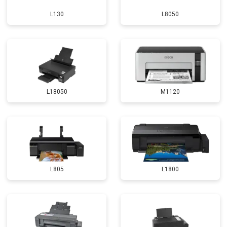
L130
L8050
L18050
M1120
L805
L1800